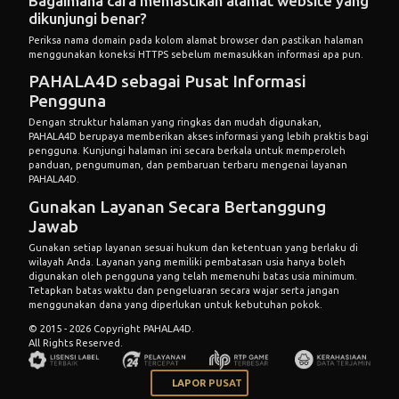
Bagaimana cara memastikan alamat website yang
dikunjungi benar?
Periksa nama domain pada kolom alamat browser dan pastikan halaman
menggunakan koneksi HTTPS sebelum memasukkan informasi apa pun.
PAHALA4D sebagai Pusat Informasi
Pengguna
Dengan struktur halaman yang ringkas dan mudah digunakan,
PAHALA4D berupaya memberikan akses informasi yang lebih praktis bagi
pengguna. Kunjungi halaman ini secara berkala untuk memperoleh
panduan, pengumuman, dan pembaruan terbaru mengenai layanan
PAHALA4D.
Gunakan Layanan Secara Bertanggung
Jawab
Gunakan setiap layanan sesuai hukum dan ketentuan yang berlaku di
wilayah Anda. Layanan yang memiliki pembatasan usia hanya boleh
digunakan oleh pengguna yang telah memenuhi batas usia minimum.
Tetapkan batas waktu dan pengeluaran secara wajar serta jangan
menggunakan dana yang diperlukan untuk kebutuhan pokok.
© 2015 - 2026 Copyright PAHALA4D.
All Rights Reserved.
LAPOR PUSAT