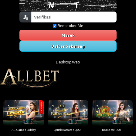
Remember Me
Masuk
Daftar Sekarang
Desktop
Wap
All Games Lobby
Quick Baccarat Q001
Roulette R001