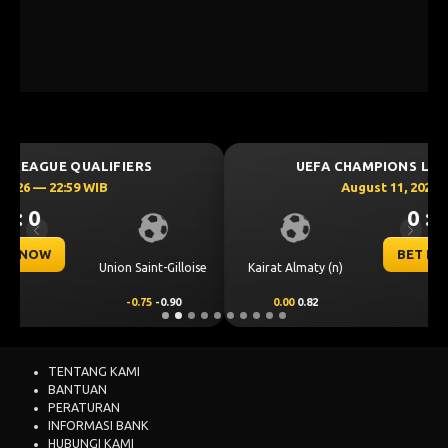
UEFA CHAMPIONS LEAGUE QUALIFIERS
August 11, 2026 — 22:00 WIB
0 : 0
Previous
Next
BET NOW
Kairat Almaty (n)
Levski Sofia
0.00
0.82
0.00
-0.94
TENTANG KAMI
BANTUAN
PERATURAN
INFORMASI BANK
HUBUNGI KAMI