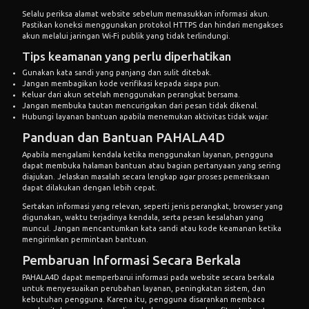
Selalu periksa alamat website sebelum memasukkan informasi akun.
Pastikan koneksi menggunakan protokol HTTPS dan hindari mengakses
akun melalui jaringan Wi-Fi publik yang tidak terlindungi.
Tips keamanan yang perlu diperhatikan
Gunakan kata sandi yang panjang dan sulit ditebak.
Jangan membagikan kode verifikasi kepada siapa pun.
Keluar dari akun setelah menggunakan perangkat bersama.
Jangan membuka tautan mencurigakan dari pesan tidak dikenal.
Hubungi layanan bantuan apabila menemukan aktivitas tidak wajar.
Panduan dan Bantuan PAHALA4D
Apabila mengalami kendala ketika menggunakan layanan, pengguna
dapat membuka halaman bantuan atau bagian pertanyaan yang sering
diajukan. Jelaskan masalah secara lengkap agar proses pemeriksaan
dapat dilakukan dengan lebih cepat.
Sertakan informasi yang relevan, seperti jenis perangkat, browser yang
digunakan, waktu terjadinya kendala, serta pesan kesalahan yang
muncul. Jangan mencantumkan kata sandi atau kode keamanan ketika
mengirimkan permintaan bantuan.
Pembaruan Informasi Secara Berkala
PAHALA4D dapat memperbarui informasi pada website secara berkala
untuk menyesuaikan perubahan layanan, peningkatan sistem, dan
kebutuhan pengguna. Karena itu, pengguna disarankan membaca